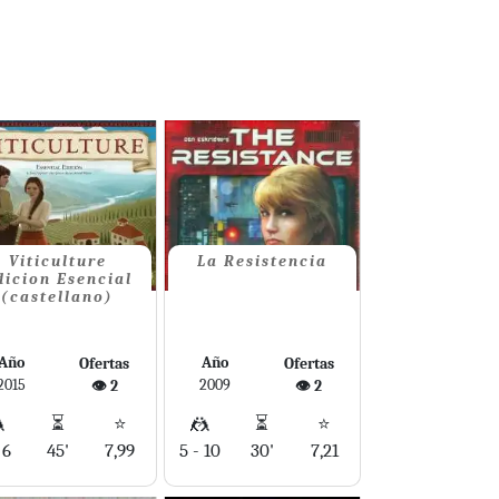
Viticulture
La Resistencia
dicion Esencial
(castellano)
Año
Año
Ofertas
Ofertas
2015
2009
👁️ 2
👁️ 2

⏳
⭐
🤼
⏳
⭐
 6
45'
7,99
5 - 10
30'
7,21