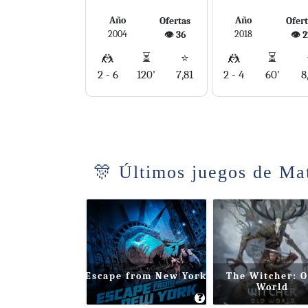
Año
Año
Ofertas
Ofer
2004
2018
👁️ 36
👁️ 
🤼
⏳
⭐
🤼
⏳
2 - 6
120'
7,81
2 - 4
60'
8
🎊 Últimos juegos de Ma
Escape from New York
The Witcher: O
World
❓