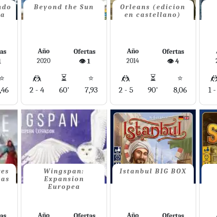
ndo
Beyond the Sun
Orleans (edicion
la
en castellano)
Año
Año
tas
Ofertas
Ofertas
2020
2014
1
👁️ 1
👁️ 4
⭐
🤼
⏳
⭐
🤼
⏳
⭐

,46
2 - 4
60'
7,93
2 - 5
90'
8,06
1 -
res
Wingspan:
Istanbul BIG BOX
nas
Expansion
Europea
Año
Año
tas
Ofertas
Ofertas