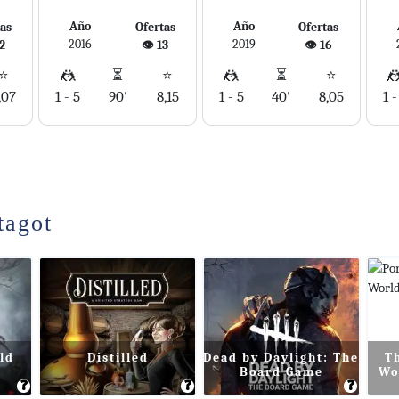
Año
Año
tas
Ofertas
Ofertas
2016
2019
22
👁️ 13
👁️ 16
⭐
🤼
⏳
⭐
🤼
⏳
⭐

,07
1 - 5
90'
8,15
1 - 5
40'
8,05
1 -
tagot
ld
Distilled
Dead by Daylight: The
T
Board Game
Wo
❓
❓
❓