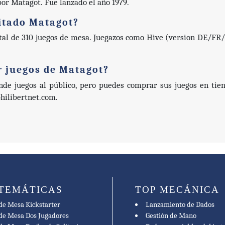
por Matagot. Fue lanzado el año 1979.
itado Matagot?
tal de 310 juegos de mesa. Juegazos como Hive (version DE/FR/
 juegos de Matagot?
nde juegos al público, pero puedes comprar sus juegos en ti
ilibertnet.com.
 TEMÁTICAS
TOP MECÁNICA
de Mesa Kickstarter
Lanzamiento de Dados
de Mesa Dos Jugadores
Gestión de Mano