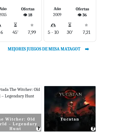
Año
Año
Ofertas
Ofertas
2015
2009
👁️ 18
👁️ 36

⏳
⭐
🤼
⏳
⭐
 6
45'
7,99
5 - 10
30'
7,21
MEJORES JUEGOS DE MESA MATAGOT
he Witcher: Old
Yucatan
rld – Legendary
❓
❓
Hunt