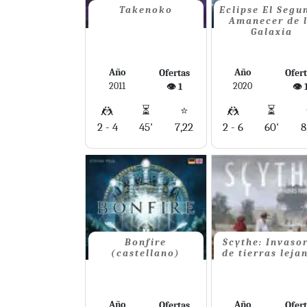
Takenoko
Eclipse El Segu
Amanecer de 
Galaxia
Año
Año
Ofertas
Ofer
2011
2020
👁️ 1
👁️ 
🤼
⏳
⭐
🤼
⏳
2 - 4
45'
7,22
2 - 6
60'
8
Bonfire
Scythe: Invaso
(castellano)
de tierras leja
Año
Año
Ofertas
Ofer