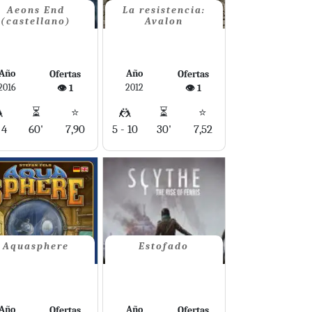
Aeons End
La resistencia:
(castellano)
Avalon
Año
Año
Ofertas
Ofertas
2016
2012
👁️ 1
👁️ 1

⏳
⭐
🤼
⏳
⭐
 4
60'
7,90
5 - 10
30'
7,52
Aquasphere
Estofado
Año
Año
Ofertas
Ofertas