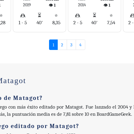
2019
2014
1
👁️ 1
👁️ 1
⭐
🤼
⏳
⭐
🤼
⏳
⭐

,28
1 - 5
40'
8,35
2 - 5
40'
7,54
2 -
1
2
3
4
Matagot
o de Matagot?
ego con más éxito editado por Matagot. Fue lanzado el 2004 y
ás, la puntuación media es de 7,81 sobre 10 en BoardGameGeek.
uego editado por Matagot?