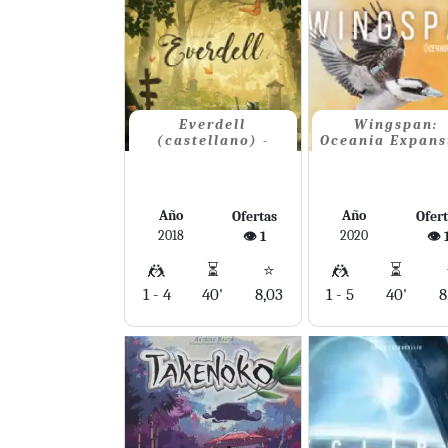
Everdell
Wingspan:
(castellano) -
Oceania Expans
Año
Año
Ofertas
Ofer
2018
2020
👁️ 1
👁️ 
🤼
⏳
⭐
🤼
⏳
1 - 4
40'
8,03
1 - 5
40'
8