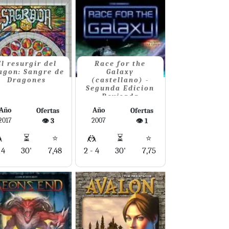
El resurgir del
Race for the
agon: Sangre de
Galaxy
Dragones
(castellano) -
Segunda Edicion
Revisada
Año
Año
Ofertas
Ofertas
2017
2007
👁️ 3
👁️ 1

⏳
⭐
🤼
⏳
⭐
 4
30'
7,48
2 - 4
30'
7,75