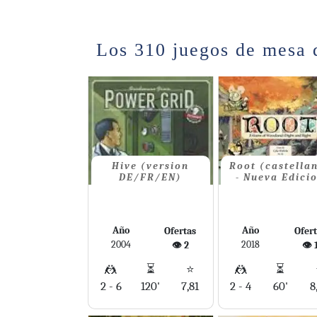
Los 310 juegos de mesa 
Hive (version
Root (castella
DE/FR/EN)
- Nueva Edici
Año
Año
Ofertas
Ofer
2004
2018
👁️ 2
👁️ 
🤼
⏳
⭐
🤼
⏳
2 - 6
120'
7,81
2 - 4
60'
8