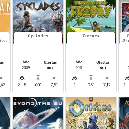
Cyclades
Viernes
ion
Dr
Año
Año
tas
Ofertas
Ofertas
2009
2011
1
👁️ 1
👁️ 1
⭐
🤼
⏳
⭐
🤼
⏳
⭐

,47
2 - 5
60'
7,51
1
25'
7,12
1 -