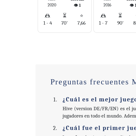
2020
2016
👁️ 1
👁️ 
🤼
⏳
⭐
🤼
⏳
1 - 4
70'
7,66
1 - 7
90'
8
Preguntas frecuentes 
¿Cuál es el mejor jueg
Hive (version DE/FR/EN) es el ju
jugadores en todo el mundo. Adem
¿Cuál fue el primer j