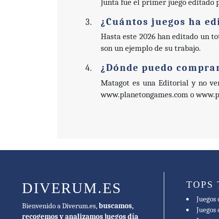
Junta fue el primer juego editado 
¿Cuántos juegos ha ed
Hasta este 2026 han editado un to
son un ejemplo de su trabajo.
¿Dónde puedo comprar
Matagot es una Editorial y no ve
www.planetongames.com o www.ph
TOPS
DIVERUM.ES
Juegos 
Bienvenido a Diverum.es,
buscamos,
Juegos 
recogemos y analizamos juegos día