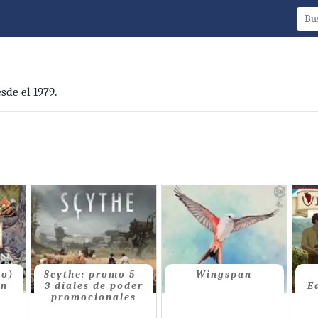
sde el 1979.
no)
Scythe: promo 5 -
Wingspan
on
3 diales de poder
E
promocionales