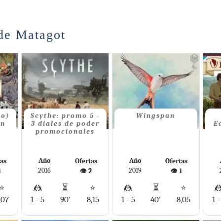
de Matagot
no)
Scythe: promo 5 -
Wingspan
on
3 diales de poder
E
promocionales
Año
Año
tas
Ofertas
Ofertas
2016
2019
1
👁️ 2
👁️ 1
⭐
🤼
⏳
⭐
🤼
⏳
⭐

,07
1 - 5
90'
8,15
1 - 5
40'
8,05
1 -