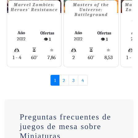
Marvel Zombies:
Masters of the
Marv
Heroes' Resistance
Universe:
Zomb
Battleground
Re
Año
Año
Añ
Ofertas
Ofertas
2022
2022
202
👁️ 1
👁️ 1
🤼
⏳
⭐
🤼
⏳
⭐
🤼
1 - 4
60'
7,86
2
60'
8,53
1 - 6
1
2
3
4
Preguntas frecuentes de
juegos de mesa sobre
Miniaturas