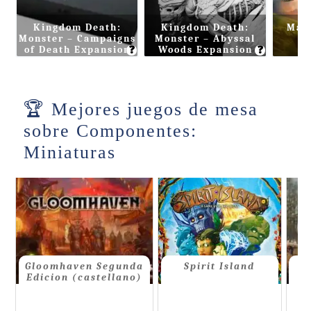
Kingdom Death:
Kingdom Death:
Malh
Monster – Campaigns
Monster – Abyssal
❓
❓
of Death Expansion
Woods Expansion
Mejores juegos de mesa
sobre Componentes:
Miniaturas
Gloomhaven Segunda
Spirit Island
S
Edicion (castellano)