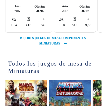
Año
Año
Ofertas
Ofertas
2017
2017
👁️ 34
👁️ 19
🤼
⏳
⭐
🤼
⏳
⭐
1 - 4
60'
8,61
1 - 4
90'
8,35
1 
MEJORES JUEGOS DE MESA COMPONENTES:
MINIATURAS
Todos los juegos de mesa de
Miniaturas