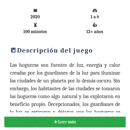
📅
🤼
2020
1 a 4
⏳
👍
100 minutos
12+ años
Descripción del juego
Las hogueras son fuentes de luz, energía y calor
creadas por los guardianes de la luz para iluminar
las ciudades de un planeta por lo demás oscuro. Sin
embargo, los habitantes de las ciudades se tomaron
las hogueras como algo natural y las explotaron en
beneficio propio. Decepcionados, los guardianes de
la luz se retiraron y dejaron que las hogueras se
extinguieran. Los ciudadanos ya no podían vivir en
➕ Leer más
las ciudades, ahora oscuras, y se vieron obligados a