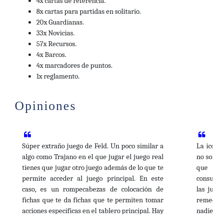
4x cartas de referencia.
24.99€
ALONE AVATAR EXPANSION
Comprar
8x cartas para partidas en solitario.
De www.estaliacordoba.com
20x Guardianas.
33x Novicias.
24.95€
Alone Avatar Expansion
Comprar
57x Recursos.
De www.tableronautas.es
4x Barcos.
4x marcadores de puntos.
24.65€
Barrage: Expansión 5º
Comprar
1x reglamento.
Jugador
De tablerum.com
Opiniones
24.61€
5to jugador - Barrage
Comprar
De jugamosuna.es
24.61€
Barrage: Quinto Jugador
Comprar
Súper extraño juego de Feld. Un poco similar a
La icon
De juegosdelamesaredonda.com
algo como Trajano en el que jugar el juego real
no son 
tienes que jugar otro juego además de lo que te
que ti
24.59€
5to Jugador - Barrage
Agotado
permite acceder al juego principal. En este
consult
De www.boardgamehype.shop
caso, es un rompecabezas de colocación de
las jug
fichas que te da fichas que te permiten tomar
remedia
24.55€
Barrage: Expansión 5º
Agotado
acciones específicas en el tablero principal. Hay
nadie 
Jugador