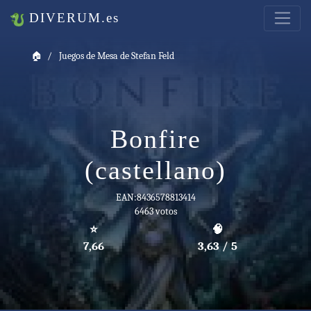
DIVERUM.es
🏠
Juegos de Mesa de Stefan Feld
Bonfire
(castellano)
EAN:8436578813414
6463 votos
⭐
🧠
7,66
3,63 / 5