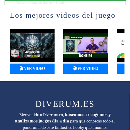
JUG Adult Game of the Year Finalist
Los mejores videos del juego
🎬 VER VIDEO
🎬 VER VIDEO

DIVERUM.ES
Bienvenido a Diverum.es,
buscamos, recogemos y
analizamos juegos día a día
para que conozcas todo el
panorama de este fantástico hobby que amamos