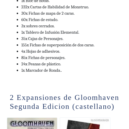
1x Bloc de notas.
De ludosaurus.com
232x Cartas de Habilidad de Monstruo.
30x Fichas de mapa de 2 caras.
127.42€
Gloomhaven
Agotado
60x Fichas de estado.
De www.boardgamehype.shop
3x sobres cerrados.
1x Tablero de Infusión Elemental.
123.93€
Gloomhaven 2ª ed.
Comprar
35x Cajas de Personajes.
De www.shuriken64.com
🚚 Gratis
155x Fichas de superposición de dos caras.
4x Hojas de adhesivos.
36.00€
Gloomhaven : Forgotten
Agotado
85x Fichas de personajes.
Circles
24x Peanas de plástico.
De www.philibertnet.com
1x Marcador de Ronda..
19.90€
10' To Kill
Agotado
De dungeonmarvels.com
18.95€
10´TO KILL
2 Expansiones de Gloomhaven
Agotado
De comicstores.es
Segunda Edicion (castellano)
17.95€
Versailles
Agotado
De juegosdemesayrol.com