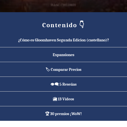
Contenido 👇
¿Cómo es Gloomhaven Segunda Edicion (castellano)?
Expansiones
🏷️ Comparar Precios
👁️‍🗨️ 5 Reseñas
🎦 13 Vídeos
🏆 30 premios ¡WoW!