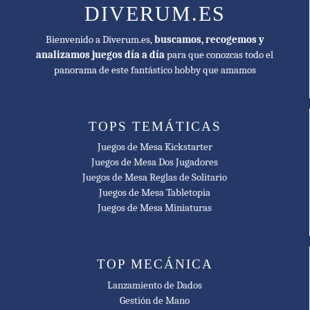
Gra Roku Advanced Game of the Year Nominee
DIVERUM.ES
🥇 2020
Bienvenido a Diverum.es,
buscamos, recogemos y
Gra Roku Best Thematic Game Nominee
analizamos juegos día a día
para que conozcas todo el
panorama de este fantástico hobby que amamos
🥇 2017
Best Science Fiction or Fantasy Board Game Nominee
🥇 2017
TOPS TEMÁTICAS
Diana Jones Award for Excellence in Gaming Nominee
Juegos de Mesa Kickstarter
Juegos de Mesa Dos Jugadores
🥇 2017
Juegos de Mesa Reglas de Solitario
International Gamers Award - General Strategy: Multi-player
Juegos de Mesa Tabletopia
Nominee
Juegos de Mesa Miniaturas
🥇 2017
Board Game Quest Awards Best Thematic Game Nominee
TOP MECÁNICA
🥇 2020
Lanzamiento de Dados
As d'Or - Jeu de l'Année Expert Nominee
Gestión de Mano