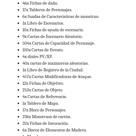
Comprar
46x Fichas de daño.
De herofreaks.com
🚚 Gratis
17x Tableros de Personajes.
6x fundas de Características de monstruo.
134.90€
GLOOMHAVEN 2ª EDICION
Agotado
1x Libro de Escenarios.
De www.jugamosotra.com
🚚 Gratis
10x Fichas de ayuda de escenario.
9x Cartas de Escenario Aleatorio.
134.90€
Gloomhaven Segunda
Comprar
504x Cartas de Capacidad de Personaje.
Edición
🚚 Gratis
150x Cartas de Evento.
De www.pickpackplay.es
4x diales PV/XP.
129.95€
40x cartas de mazmorras aleatorias.
Gloomhaven 2ª Edición
Agotado
1x Libro de Registro de la Ciudad.
Castellano
🚚 Gratis
457x Cartas Modificadoras de Ataque.
De www.ecomimos.com
12x Fichas de Objetivo.
129.00€
Gloomhaven
253x Cartas de Objeto.
Comprar
De dragonesylosetas.com
🚚 Gratis
4x Cartas de Referencia.
1x Tablero de Mapa.
128.95€
Gloomhaven 2ª Edición
Comprar
17x Blocs de Personajes.
(Castellano)
236x Monstruos de cartón.
De santuariogames.com
32x Fichas de Invocación.
6x Discos de Elementos de Madera.
127.49€
Gloomhaven
Agotado