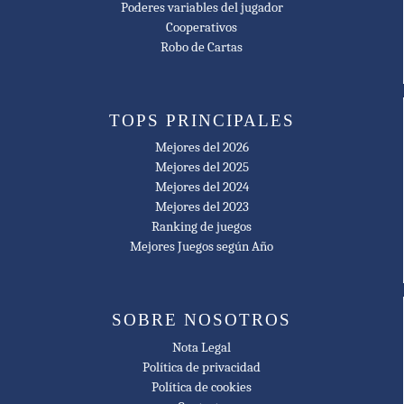
Poderes variables del jugador
🥇 2017
Cooperativos
Golden Geek Best Cooperative Game Winner
Robo de Cartas
🥇 2017
Golden Geek Best Solo Board Game Winner
TOPS PRINCIPALES
🥇 2017
Mejores del 2026
Golden Geek Best Strategy Board Game Winner
Mejores del 2025
Mejores del 2024
🥇 2017
Mejores del 2023
Golden Geek Best Thematic Board Game Winner
Ranking de juegos
🥇 2017
Mejores Juegos según Año
Golden Geek Board Game of the Year Winner
🥇 2017
SOBRE NOSOTROS
Golden Geek Most Innovative Board Game Winner
Nota Legal
🥇 2018
Política de privacidad
Política de cookies
Origins Awards Best Board Game Winner