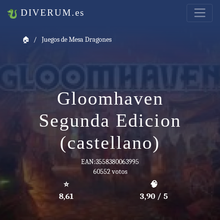
DIVERUM.es
🏠
Juegos de Mesa Dragones
Gloomhaven
Segunda Edicion
(castellano)
EAN:3558380063995
60552 votos
⭐
🧠
8,61
3,90 / 5