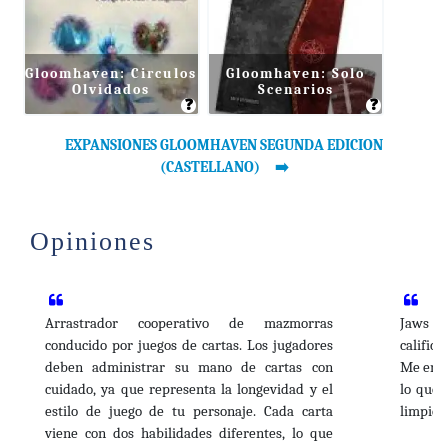
15.96€
10` TO KILL
Agotado
De www.espaciodejuegos.es
14.95€
Battlelore Alascortantes
Comprar
Gloomhaven: Circulos
Gloomhaven: Solo
Olvidados
Scenarios
De www.planetongames.com
❓
❓
11.95€
Gloomhaven Removable
Comprar
EXPANSIONES GLOOMHAVEN SEGUNDA EDICION
Sticker Set (English)
(CASTELLANO)
De eldadonegro.com
9.95€
Versailles (castellano)
Comprar
Opiniones
De dracotienda.com
8.97€
BattleLore: Alascortantes
Comprar
De mathom.es
Arrastrador cooperativo de mazmorras
Jaws o
conducido por juegos de cartas. Los jugadores
califica
deben administrar su mano de cartas con
Me enca
cuidado, ya que representa la longevidad y el
lo que 
estilo de juego de tu personaje. Cada carta
limpiez
viene con dos habilidades diferentes, lo que