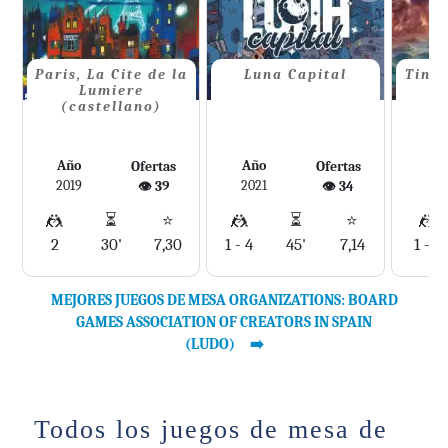
Paris, La Cite de la
Luna Capital
Tind
Lumiere
(castellano)
Año
Año
Añ
Ofertas
Ofertas
2019
2021
20
👁️ 39
👁️ 34
🤼
⏳
⭐
🤼
⏳
⭐
🤼
2
30'
7,30
1 - 4
45'
7,14
1 - 4
MEJORES JUEGOS DE MESA ORGANIZATIONS: BOARD
GAMES ASSOCIATION OF CREATORS IN SPAIN
(LUDO)
Todos los juegos de mesa de