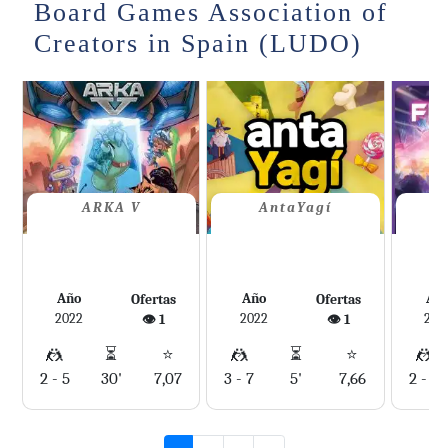
Board Games Association of
Creators in Spain (LUDO)
ARKA V
AntaYagí
Año
Año
Añ
Ofertas
Ofertas
2022
2022
202
👁️ 1
👁️ 1
🤼
⏳
⭐
🤼
⏳
⭐
🤼
2 - 5
30'
7,07
3 - 7
5'
7,66
2 - 4