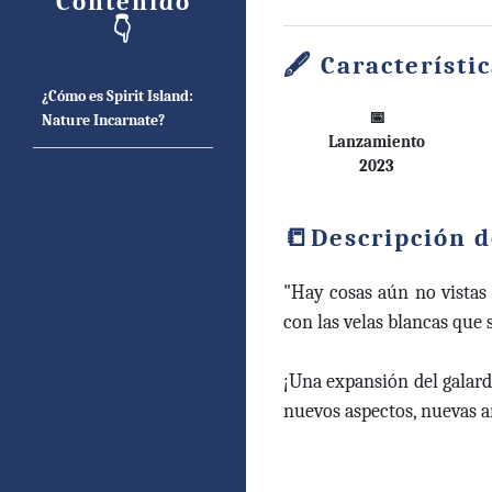
Contenido
👇
Característi
¿Cómo es Spirit Island:
📅
Nature Incarnate?
Lanzamiento
2023
Descripción d
"Hay cosas aún no vistas 
con las velas blancas que 
¡Una expansión del galard
nuevos aspectos, nuevas 