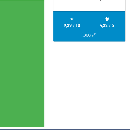
⭐
🧠
9,39 / 10
4,32 / 5
BGG 🔗