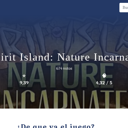
irit Island: Nature Incarn
674 votos
⭐
🧠
9,39
4,32 / 5
¿De que va el juego?