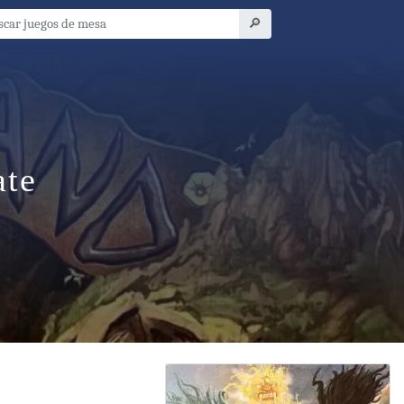
🔎
ate