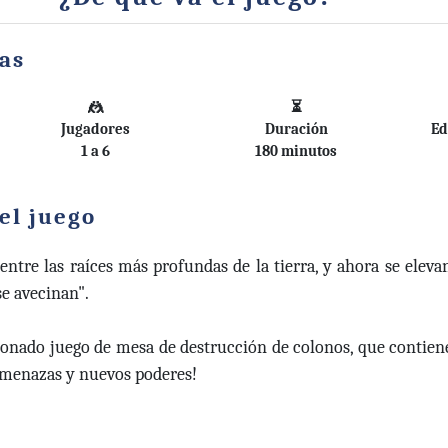
cas
🤼
⏳
Jugadores
Duración
Ed
1 a 6
180 minutos
el juego
entre las raíces más profundas de la tierra, y ahora se elev
se avecinan".
onado juego de mesa de destrucción de colonos, que contiene
amenazas y nuevos poderes!