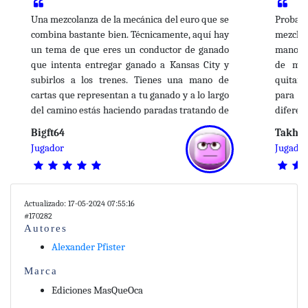
Una mezcolanza de la mecánica del euro que se
Probabl
combina bastante bien. Técnicamente, aquí hay
mezcla
un tema de que eres un conductor de ganado
manos,
que intenta entregar ganado a Kansas City y
de mot
subirlos a los trenes. Tienes una mano de
quitan
cartas que representan a tu ganado y a lo largo
para d
del camino estás haciendo paradas tratando de
difere
ganar dinero / conseguir más ganado /
planifi
Bigft64
Takhy
trabajadores de alquiler / etc. Nada de eso
cada t
Jugador
Jugado
realmente se ajusta temáticamente, ya que es
cantid
probable que la mayor parte del ganado que
descubr
terminas entregando ni siquiera fuera el
cartas,
ganado con el que comenzaste. La pista de
omitir,
Actualizado: 17-05-2024 07:55:16
temporizador / trabajador es torpe y muy
Kansas 
#170282
Autores
complicada. El orden inicial del jugador se
siente importante y la aleatoriedad de los
Si bi
Alexander Pfister
sorteos de mazos puede ser un factor no
mezcol
Marca
insignificante en lo que es un juego de 2 +
unen, t
Ediciones MasQueOca
horas con 4p. Hay tres estrategias generales de
bien. 
generación de puntos que corresponden a los
propio