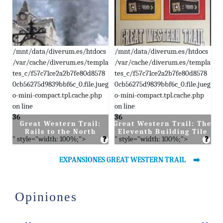
Ruta del Oeste
De herofreaks.com
41.28€
Great Western Trail
Agotado
De www.shuriken64.com
/mnt/data/diverum.es/htdocs
/mnt/data/diverum.es/htdocs
/var/cache/diverum.es/templa
/var/cache/diverum.es/templa
40.46€
Great Western Trail
Agotado
tes_c/f57c71ce2a2b7fe80d8578
tes_c/f57c71ce2a2b7fe80d8578
De dracotienda.com
0cb56275d9839bbf6c_0.file.jueg
0cb56275d9839bbf6c_0.file.jueg
o-mini-compact.tpl.cache.php
o-mini-compact.tpl.cache.php
39.95€
Great Western Trail: La Gran
Comprar
on line
on line
Ruta del Oeste
36
36
De eldadonegro.com
Great Western Trail:
Great Western Trail: The
Rails to the North
Eleventh Building Tile
" style="width: 100%;">
" style="width: 100%;">
❓
❓
EXPANSIONES GREAT WESTERN TRAIL
Opiniones