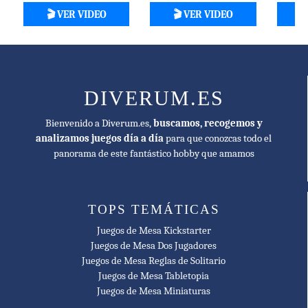
🥇 2018
🎬 VER VIDEO
🎬 VER VIDEO

Origins Awards Best Board Game Nominee
🥇 2017
Nederlandse Spellenprijs Best Expert Game Nominee
🥇 2016
DIVERUM.ES
Meeples' Choice Nominee
Bienvenido a Diverum.es,
buscamos, recogemos y
🥇 2017
analizamos juegos día a día
para que conozcas todo el
Jogo do Ano Nominee
panorama de este fantástico hobby que amamos
🥇 2016
Jocul Anului în România Advanced Finalist
TOPS TEMÁTICAS
🥇 2016
Juegos de Mesa Kickstarter
Meeples' Choice Winner
Juegos de Mesa Dos Jugadores
Juegos de Mesa Reglas de Solitario
🥇 2016
Juegos de Mesa Tabletopia
Swiss Gamers Award Nominee
Juegos de Mesa Miniaturas