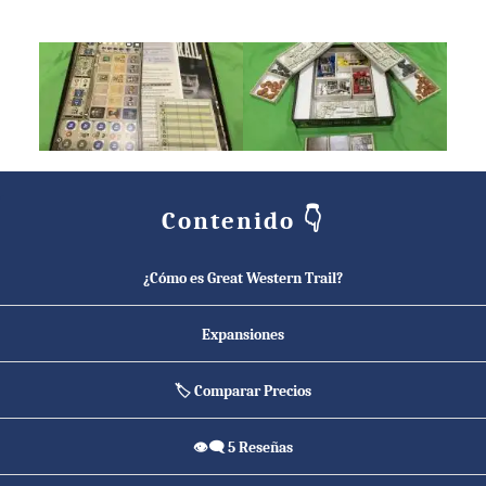
◀️
▶️
Contenido 👇
¿Cómo es Great Western Trail?
Expansiones
🏷️ Comparar Precios
👁️‍🗨️ 5 Reseñas