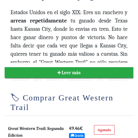
Estados Unidos en el siglo XIX: Eres un ranchero y
arreas repetidamente
tu ganado desde Texas
hasta Kansas City, donde lo envías en tren. Esto te
hace ganar dinero y puntos de victoria. No hace
falta decir que cada vez que llegas a Kansas City,
quieres tener tu ganado más valioso a cuestas. Sin
embargo, el "Great Western Trail" no sólo requiere
que mantengas tu rebaño en buena forma, sino
➕ Leer más
también que utilices sabiamente los distintos
edificios a lo largo del camino. Además, puede ser
una buena
idea contratar personal capacitado
:
🏷️ Comprar Great Western
vaqueros para mejorar tu rebaño, artesanos para
Trail
construir tus propios edificios o ingenieros para la
importante línea de ferrocarril.
49.46€
Great Western Trail: Segunda
Agotado
Edicion
🚚 Gratis
Si
gestionas inteligentemente
tu rebaño y