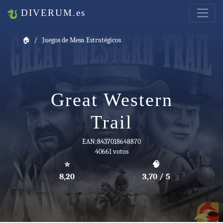
DIVERUM.es
🏠
Juegos de Mesa Estratégicos
Great Western
Trail
EAN:8437018648870
40661 votos
⭐
🧠
8,20
3,70 / 5