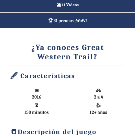
🎦 11 Vídeos
🏆 31 premios ¡WoW!
¿Ya conoces Great
Western Trail?
Características
📅
🤼
2016
2 a 4
⏳
👍
150 minutos
12+ años
Descripción del juego