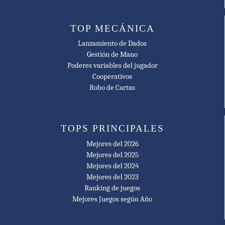
🥇 2017
International Gamers Award - General Strategy: Multi-player
TOP MECÁNICA
Nominee
Lanzamiento de Dados
🥇 2017
Gestión de Mano
JUG Adult Game of the Year Finalist
Poderes variables del jugador
Cooperativos
🥇 2017
Robo de Cartas
Lys Passioné Finalist
🥇 2017
TOPS PRINCIPALES
Spiel der Spiele Hit für Experten Recommended
Mejores del 2026
🥇 2017
Mejores del 2025
Tric Trac Nominee
Mejores del 2024
Mejores del 2023
🥇 2018
Ranking de juegos
As d'Or - Jeu de l'Année Expert Nominee
Mejores Juegos según Año
🥇 2018