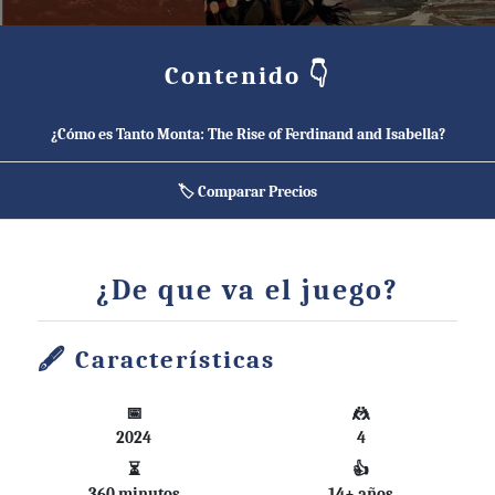
Contenido 👇
¿Cómo es Tanto Monta: The Rise of Ferdinand and Isabella?
🏷️ Comparar Precios
¿De que va el juego?
Características
📅
🤼
2024
4
⏳
👍
360 minutos
14+ años