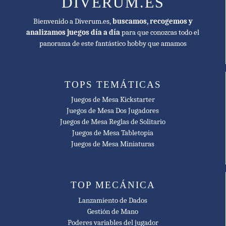
DIVERUM.ES
descubrimientos.
Bienvenido a Diverum.es,
buscamos, recogemos y
Se trata de un CDG en el que cada jugador tiene que
analizamos juegos día a día
para que conozcas todo el
conseguir 45 PV para ganar en un máximo de siete
panorama de este fantástico hobby que amamos
turnos. Los
jugadores juegan cartas
como evento
o como puntos para realizar acciones del listado de
las disponibles para cada potencia, con un
coste
TOPS TEMÁTICAS
específico
para cada acción. Los PV se obtienen
Juegos de Mesa Kickstarter
mediante objetivos militares, descubrimientos de
Juegos de Mesa Dos Jugadores
Juegos de Mesa Reglas de Solitario
nuevas zonas, comercio, bodas reales o
Juegos de Mesa Tabletopia
determinados eventos
. En cada turno los cuatro
Juegos de Mesa Miniaturas
jugadores se van
alternando jugando cartas
hasta
terminar el mismo. Los combates se resuelven
mediante tiradas de dados, con posibles apoyos de
TOP MECÁNICA
cartas de combate, y según el tipo de unidad
Lanzamiento de Dados
participante.
Gestión de Mano
Poderes variables del jugador