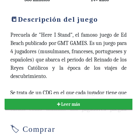
Descripción del juego
Precuela de "Here I Stand", el famoso juego de Ed
Beach publicado por GMT GAMES. Es un juego para
4 jugadores (musulmanes, franceses, portugueses y
españoles) que abarca el periodo del Reinado de los
Reyes Católicos y la época de los viajes de
descubrimiento.
Se trata de un CDG en el que cada jugador tiene que
alcanzar 45VP para ganar en el transcurso de 7
➕ Leer más
turnos como máximo. Los
jugadores juegan
cartas
para su evento o para realizar acciones de
una lista de
acciones disponibles
para cada
🏷️ Comprar
potencia y con un coste específico para cada acción.