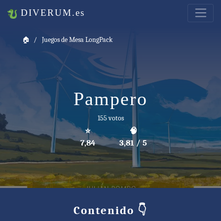
DIVERUM.es
🏠
Juegos de Mesa LongPack
Pampero
155 votos
⭐
🧠
7,84
3,81 / 5
Contenido 👇