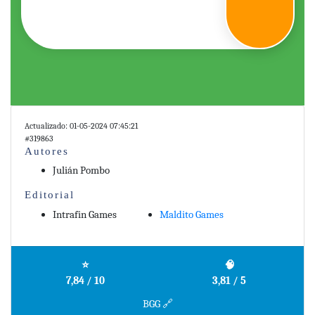
2987b20768018acfcea4f8a61442dfc2f0cc.landing-
juego.tpl.php
on line
410
">
Actualizado: 01-05-2024 07:45:21
#319863
Autores
Julián Pombo
Editorial
Intrafin Games
Maldito Games
⭐
🧠
7,84 / 10
3,81 / 5
BGG 🔗