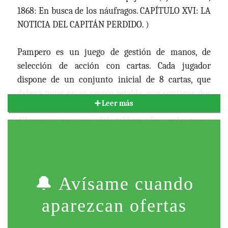
1868: En busca de los náufragos. CAPÍTULO XVI: LA
NOTICIA DEL CAPITÁN PERDIDO. )
Pampero es un juego de gestión de manos, de
selección de acción con cartas. Cada jugador
dispone de un conjunto inicial de 8 cartas, que
deberá jugar en su propio retablo, que contiene dos
➕ Leer más
filas de espacios para activar acciones en los
diferentes sectores del tablero. En cada turno
tendrás la opción de jugar una carta en el espacio
vacío más a la izquierda de cualquier fila o
recuperar todas las cartas de tu tablero. Después de
3 acciones tiene lugar una fase especial, la
🔔 Avísame cuando
Consolidación. En la fase de Consolidación
aparezcan ofertas
recuperarás una carta, la más a la derecha de
cualquier fila. Genera Baterías con la Energía