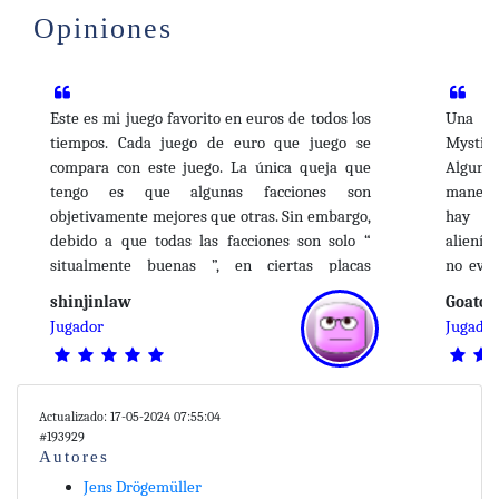
59.50€
Gaia Project
Comprar
Opiniones
De tablerum.com
59.50€
GAIA PROJECT
Comprar
De distritozero.es
🚚 Gratis
Este es mi juego favorito en euros de todos los
Una r
tiempos. Cada juego de euro que juego se
Mystic
59.45€
Gaia Project
Comprar
compara con este juego. La única queja que
Alguna
De eldadonegro.com
tengo es que algunas facciones son
manera,
objetivamente mejores que otras. Sin embargo,
hay me
59.43€
Gaia Project
Agotado
debido a que todas las facciones son solo “
alieníg
De www.boardgamehype.shop
situalmente buenas ”, en ciertas placas
no evoc
58.70€
establecidas, la peor facción objetivamente
forma 
Gaia Project
Agotado
shinjinlaw
Goatca
puede ser subjetivamente la mejor
"enanos
De santuariogames.com
Jugador
Jugado
dependiendo de la configuración, lo cual
modo so
57.85€
Gaia Project
agradezco.
Agotado
De www.shuriken64.com
EDITAR:
Este juego recompensa a los jugadores por
menos t
Actualizado: 17-05-2024 07:55:04
56.00€
Gaia Project
Agotado
planificar a fondo y tiene un alto límite de
#193929
De mathom.es
Autores
habilidad. Para hacerlo bien, DEBE diseñar un
EDITAR:
plan de juego completo incluso antes de elegir
genial.
Jens Drögemüller