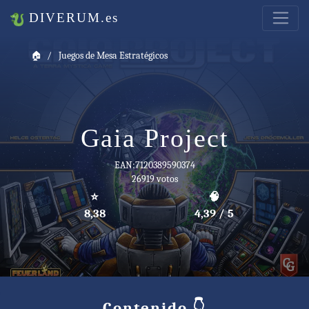
DIVERUM.es
🏠
Juegos de Mesa Estratégicos
Gaia Project
EAN:7120389590374
26919 votos
⭐
🧠
8,38
4,39 / 5
Contenido 👇