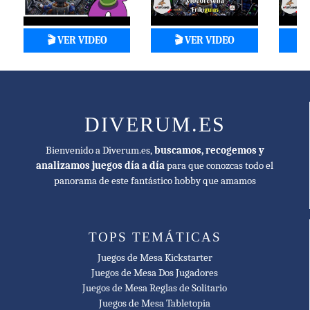
Goblin Magnifico Nominee
🎬 VER VIDEO
🎬 VER VIDEO

🥇 2019
MinD-Spielepreis Complex Game Nominee
🥇 2018
Gouden Ludo Best Expert Game Nominee
DIVERUM.ES
🥇 2017
Meeples' Choice Winner
Bienvenido a Diverum.es,
buscamos, recogemos y
analizamos juegos día a día
para que conozcas todo el
🥇 2018
panorama de este fantástico hobby que amamos
Nederlandse Spellenprijs Best Expert Game Winner
🥇 2018
TOPS TEMÁTICAS
Spiel der Spiele Hit für Experten Recommended
Juegos de Mesa Kickstarter
Juegos de Mesa Dos Jugadores
Juegos de Mesa Reglas de Solitario
Juegos de Mesa Tabletopia