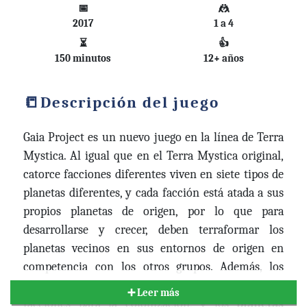
📅
🤼
2017
1 a 4
⏳
👍
150 minutos
12+ años
Descripción del juego
Gaia Project es un nuevo juego en la línea de Terra
Mystica. Al igual que en el Terra Mystica original,
catorce facciones diferentes viven en siete tipos de
planetas diferentes, y cada facción está atada a sus
propios planetas de origen, por lo que para
desarrollarse y crecer, deben terraformar los
planetas vecinos en sus entornos de origen en
competencia con los otros grupos. Además, los
planetas Gaia pueden ser utilizados por todas las
➕ Leer más
facciones para la colonización, y los
planetas