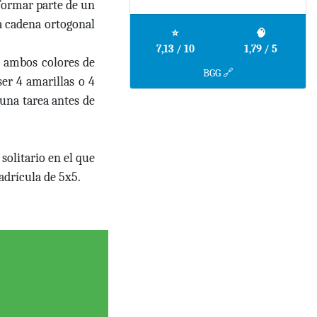
e formar parte de un
a cadena ortogonal
⭐
🧠
7,13 / 10
1,79 / 5
e ambos colores de
BGG 🔗
ser 4 amarillas o 4
una tarea antes de
olitario en el que
adrícula de 5x5.