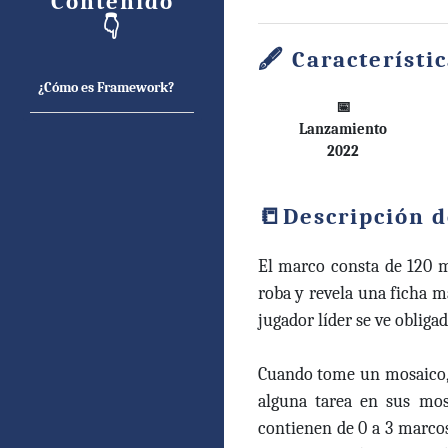
Contenido
👇
Característi
¿Cómo es Framework?
📅
Lanzamiento
2022
Descripción d
El marco consta de 120 m
roba y revela una ficha má
jugador líder se ve obligad
Cuando tome un mosaico, 
alguna tarea en sus mos
contienen de 0 a 3 marcos