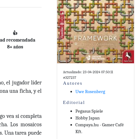
👍
ad recomendada
8+ años
Actualizado: 23-04-2024 07:50:11
#327237
, el jugador líder
Autores
ona una ficha, y el
Uwe Rosenberg
Editorial
Pegasus Spiele
go vea si completa
Hobby Japan
cha. Los mosaicos
Compaya.hu - Gamer Café
Kft.
es. Una tarea puede