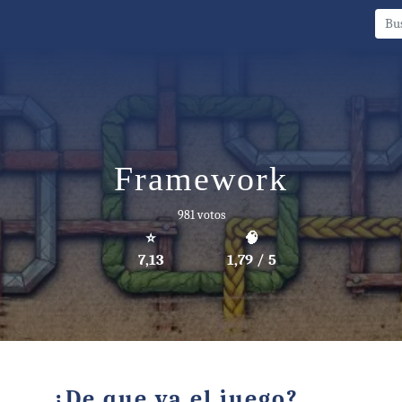
Framework
981 votos
⭐
🧠
7,13
1,79 / 5
¿De que va el juego?