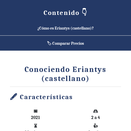
Contenido 👇
¿Cómo es Eriantys (castellano)?
🏷️ Comparar Precios
Conociendo Eriantys
(castellano)
Características
📅
🤼
2021
2 a 4
⏳
👍