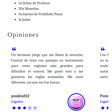
5x fichas de Profesor.
Con tres modos de juego diferentes, incluyendo el
20x Monedas.
4x losetas de Prohibido Pasar.
juego en equipo, Eriantys siempre ofrece partidas
1x bolsa.
diferentes e interesantes. Además, si juegas con la
versión experta, puedes utilizar las
fantásticas
Opiniones
habilidades
de los
personajes especiales
; cada
uno añade muchas posibilidades, enriqueciendo la
diversión y la belleza del desafío.
Un hermoso juego que me llamó la atención.
Con 3 e
Control de área con paisajes en movimiento
en mi o
—descripción del editor
para crear regiones más grandes para
realmen
dificultar el control. Me gustó esto y me
automát
gustaron las reglas avanzadas. Me sentí
carecer
diferente, así que eso fue bueno.
punkin312
Pozma
Jugador
Jugado