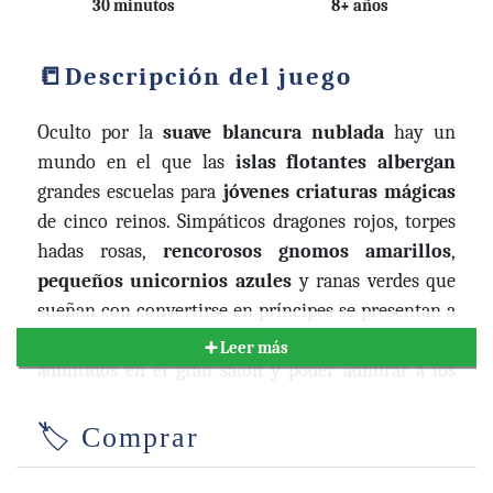
30 minutos
8+ años
Descripción del juego
Oculto por la
suave blancura nublada
hay un
mundo en el que las
islas flotantes albergan
grandes escuelas para
jóvenes criaturas mágicas
de cinco reinos. Simpáticos dragones rojos, torpes
hadas rosas,
rencorosos gnomos amarillos
,
pequeños unicornios azules
y ranas verdes que
sueñan con convertirse en príncipes se presentan a
las puertas de las escuelas, con la esperanza de ser
➕ Leer más
admitidos en el gran salón y poder admirar a los
famosos profesores de su reino.
🏷️ Comprar
¡En Eriantys, un juego lleno de estrategia, tácticas y
giros, diriges una de estas cuatro grandes escuelas y