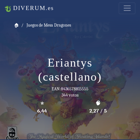
DIVERUM.es
🏠
Juegos de Mesa Dragones
Eriantys
(castellano)
EAN:8436578815555
344 votos
⭐
🧠
6,44
2,27 / 5