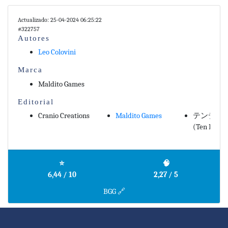
Actualizado: 25-04-2024 06:25:22
#322757
Autores
Leo Colovini
Marca
Maldito Games
Editorial
Cranio Creations
Maldito Games
テンデイ
(Ten Days 
⭐
🧠
6,44 / 10
2,27 / 5
BGG 🔗