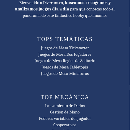
Bienvenido a Diverum.es,
buscamos, recogemos y
🥇 2010
analizamos juegos día a día
para que conozcas todo el
Gra Roku Game of the Year Nominee
panorama de este fantástico hobby que amamos
🥇 2010
Juego del Año Tico Nominee
TOPS TEMÁTICAS
🥇 2009
Juegos de Mesa Kickstarter
Golden Geek Best Gamers' Board Game Nominee
Juegos de Mesa Dos Jugadores
Juegos de Mesa Reglas de Solitario
🥇 2009
Juegos de Mesa Tabletopia
International Gamers Awards - General Strategy; Multi-player
Juegos de Mesa Miniaturas
Nominee
🥇 2009
TOP MECÁNICA
Mensa Select Winner
Lanzamiento de Dados
🥇 2012
Gestión de Mano
MinD-Spielepreis Nominee
Poderes variables del jugador
Cooperativos
🥇 2009