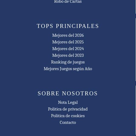
Robo de Cartas
Golden Geek Best Family Board Game Nominee
🥇 2009
TOPS PRINCIPALES
JoTa Best Card Game Nominee
Mejores del 2026
🥇 2009
Mejores del 2025
Golden Geek Most Innovative Board Game Nominee
Mejores del 2024
Mejores del 2023
🥇 2009
Ranking de juegos
Gouden Ludo Nominee
Mejores Juegos según Año
🥇 2010
Årets Spill Best Family Game Nominee
SOBRE NOSOTROS
🥇 2009
Nota Legal
Vuoden Peli Adult Game of the Year Nominee
Política de privacidad
Política de cookies
🥇 2009
Contacto
Spiel des Jahres Nominee