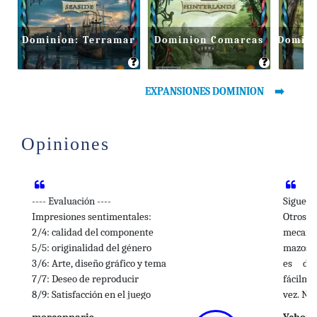
Dominion: Terramar
Dominion Comarcas
Domini
❓
❓
EXPANSIONES DOMINION
Opiniones
---- Evaluación ----
Sigue s
Impresiones sentimentales:
Otros 
2/4: calidad del componente
mecanis
5/5: originalidad del género
mazos p
3/6: Arte, diseño gráfico y tema
es do
7/7: Deseo de reproducir
fácilme
8/9: Satisfacción en el juego
vez. Nu
Total = 25/31
= = =