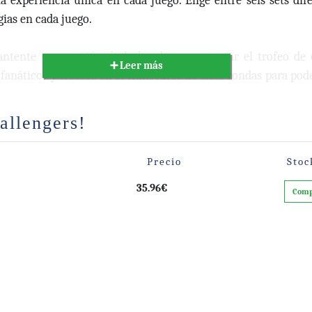
 experiencia única en cada juego. Elige entre seis sets dif
gias en cada juego.
antente en posesión de la bandera para ganar el trofeo de 
➕ Leer más
fanáticos y trofeos en el transcurso de siete rondas para pode
a tu oponente en la final, ¡ganas Challengers!
allengers!
 muy parecido a una adaptación de un juego de mesa de un Au
irle que este es el primero de su tipo! )
Precio
Stoc
35.96€
Comp