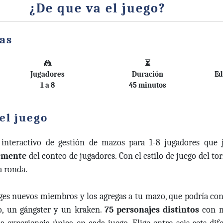
¿De que va el juego?
cas
🤼
⏳
Jugadores
Duración
Ed
1 a 8
45 minutos
el juego
 interactivo de gestión de mazos para 1-8 jugadores qu
emente
del conteo de jugadores. Con el estilo de juego del to
a ronda.
liges nuevos miembros y los agregas a tu mazo, que podría co
to, un gángster y un kraken.
75 personajes distintos
con 