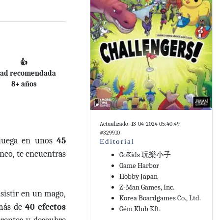
👍
ad recomendada
8+ años
Actualizado: 13-04-2024 05:40:49
#329910
e juega en unos
45
Editorial
rneo, te encuentras
GoKids 玩樂小子
Game Harbor
Hobby Japan
Z-Man Games, Inc.
nsistir en un mago,
Korea Boardgames Co., Ltd.
más de
40 efectos
Gém Klub Kft.