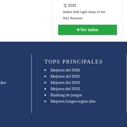
🥇 2022
Golden Geek Light Game of the
Year Nominee
➕ Ver todos
🥇 2022
Golden Geek Best Party Game
Nominee
🥇 2022
TOPS PRINCIPALES
Tric Trac Famille Nominee
Mejores del 2026
🥇 2022
Mejores del 2025
Tric Trac de Bronze Famille
ador
Mejores del 2024
Mejores del 2023
🥇 2023
Ranking de juegos
Kennerspiel des Jahres Nominee
Mejores Juegos según Año
🥇 2023
Kennerspiel des Jahres Winner