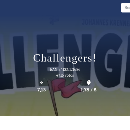
Challengers!
EAN:841333121686
4716 votos
⭐
🧠
7,13
1,78 / 5