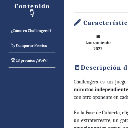
Contenido
👇
Característi
¿Cómo es Challengers!?
📅
Lanzamiento
🏷️ Comparar Precios
2022
🏆 13 premios ¡WoW!
Descripción d
Challengers es un juego
minutos independient
con otro oponente en cad
En la Fase de Cubierta, e
un extraterrestre, un ga