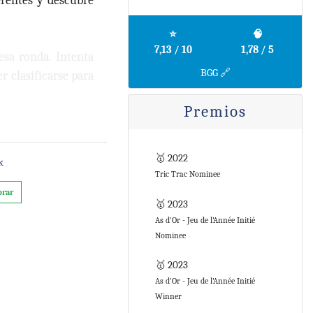
erentes y descubre
⭐
🧠
7,13 / 10
1,78 / 5
esa ronda. Intenta
BGG 🔗
r clasificarse para
Premios
tobattler digital,
🥇 2022
k
Tric Trac Nominee
rar
🥇 2023
As d'Or - Jeu de l'Année Initié
Nominee
🥇 2023
As d'Or - Jeu de l'Année Initié
Winner