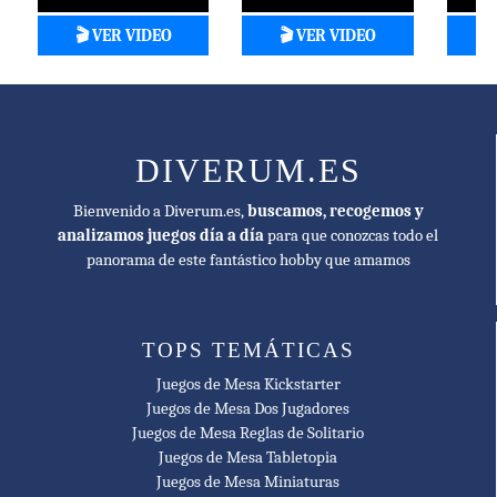
Tric Trac Famille Nominee
🎬 VER VIDEO
🎬 VER VIDEO

🥇 2023
Mensa Select Winner
🥇 2022
Tric Trac d'Or Famille
DIVERUM.ES
🥇 2023
Bienvenido a Diverum.es,
buscamos, recogemos y
Spiel des Jahres Recommended
analizamos juegos día a día
para que conozcas todo el
panorama de este fantástico hobby que amamos
🥇 2023
American Tabletop Casual Games Nominee
🥇 2022
TOPS TEMÁTICAS
5 Seasons Best International Family Game Nominee
Juegos de Mesa Kickstarter
Juegos de Mesa Dos Jugadores
🥇 2023
Juegos de Mesa Reglas de Solitario
Gra Roku Family Game of the Year Nominee
Juegos de Mesa Tabletopia
Juegos de Mesa Miniaturas
🥇 2023