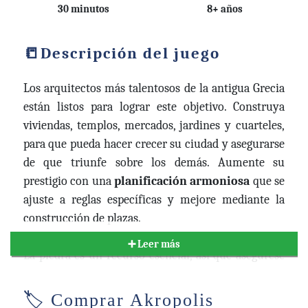
30 minutos
8+ años
Descripción del juego
Los arquitectos más talentosos de la antigua Grecia
están listos para lograr este objetivo. Construya
viviendas, templos, mercados, jardines y cuarteles,
para que pueda hacer crecer su ciudad y asegurarse
de que triunfe sobre los demás. Aumente su
prestigio con una
planificación armoniosa
que se
ajuste a reglas específicas y mejore mediante la
construcción de plazas.
➕ Leer más
La piedra es un recurso esencial, así que asegúrese
de no descuidarlo. Usted y rsquo;
necesitarán
suficientes canteras
para poder construir más
🏷️ Comprar Akropolis