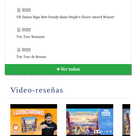
🥇 2022
UK Games Expo Best Family Game People's Choice Award Winner
🥇 2022
Tric Trac Nominee
🥇 2022
Tric Trac de Bronze
➕ Ver todos
🥇 2023
As d'Or - Jeu de l'Année Nominee
Video-reseñas
🥇 2023
As d'Or - Jeu de l'Année Winner
🥇 2022
Golden Geek Light Game of the Year Nominee
🥇 2022