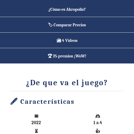
¿Cómo es Akropolis?
🏷️ Comparar Precios
🎦 4 Vídeos
🏆 25 premios ¡WoW!
¿De que va el juego?
Características
📅
🤼
2022
1 a 4
⏳
👍