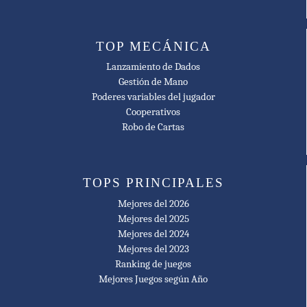
Gra Roku Family Game of the Year Winner
🥇 2023
TOP MECÁNICA
Speelgoed van het Jaar Family Games (12 years and older) Winner
Lanzamiento de Dados
🥇 2023
Gestión de Mano
Poderes variables del jugador
MinD-Spielepreis Short Game Nominee
Cooperativos
🥇 2023
Robo de Cartas
MinD-Spielepreis Short Game Winner
🥇 2023
TOPS PRINCIPALES
GEEKS d'OURO Family/Party Board Game of the Year Nominee
Mejores del 2026
🥇 2023
Mejores del 2025
/2024 Årets Spill Best Family Game Nominee
Mejores del 2024
Mejores del 2023
🥇 2023
Ranking de juegos
Hungarian Board Game Award Nominee
Mejores Juegos según Año
🥇 2023