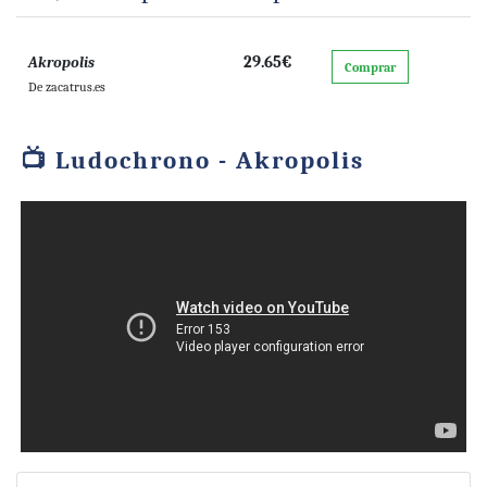
arriba, haciendo que su ciudad se extienda hacia el
cielo.
29.65€
Akropolis
Comprar
De zacatrus.es
Elija un mosaico de la construcción sitio
Organícelo en su ciudad para desbloquear todo el
Ludochrono - Akropolis
potencial de cada distrito
Construya en niveles más altos, aumente el valor de
sus distritos y gane el juego
— descripción del editor