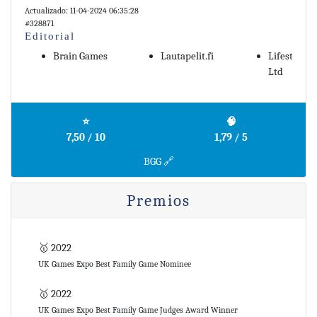
Actualizado: 11-04-2024 06:35:28
#328871
Editorial
Brain Games
Lautapelit.fi
Lifestyle 
Ltd
⭐
🧠
7,50 / 10
1,79 / 5
BGG 🔗
Premios
🥇 2022
UK Games Expo Best Family Game Nominee
🥇 2022
UK Games Expo Best Family Game Judges Award Winner